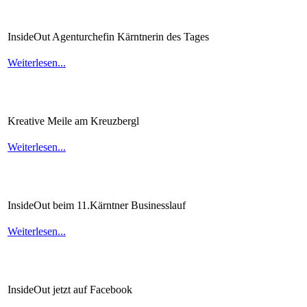
InsideOut
Agenturchefin
Kärntnerin
des
Tages
Weiterlesen...
Kreative
Meile
am
Kreuzbergl
Weiterlesen...
InsideOut
beim
11.Kärntner
Businesslauf
Weiterlesen...
InsideOut
jetzt
auf
Facebook