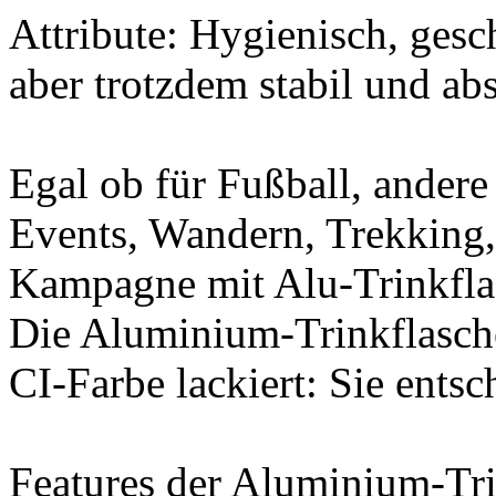
Attribute:
Hygienisch
,
gesc
aber
trotzdem
stabil
und
abs
Egal
ob
für
Fußball
,
andere
Events,
Wandern
, Trekkin
Kampagne
mit
Alu-Trinkfl
Die
Aluminium-Trinkflasch
CI-Farbe
lackiert
:
Sie
entsc
Features
der
Aluminium-Tri