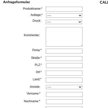
Anfrageformular
CALL
Produktname:*
Auflage:*
Druck:
Kommentar:
Firma:*
Straße:*
PLZ:*
Ort:*
Land:*
Anrede:
Vorname:*
Nachname:*