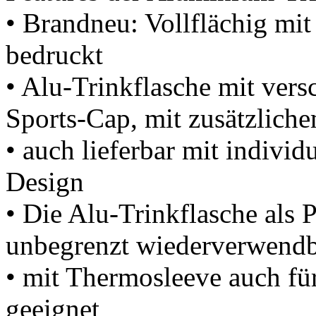
•
Brandneu
:
Vollflächig
mit
bedruckt
•
Alu-Trinkflasche
mit
vers
Sports-Cap,
mit
zusätzlich
•
auch
lieferbar
mit
individ
Design
• Die
Alu-Trinkflasche
als
P
unbegrenzt
wiederverwendb
•
mit
Thermosleeve
auch
fü
geeignet