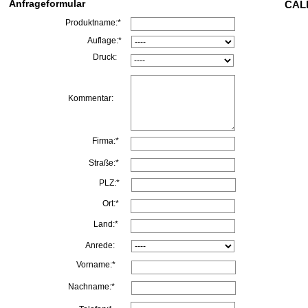
Anfrageformular
CALL
Produktname:*
Auflage:*
Druck:
Kommentar:
Firma:*
Straße:*
PLZ:*
Ort:*
Land:*
Anrede:
Vorname:*
Nachname:*