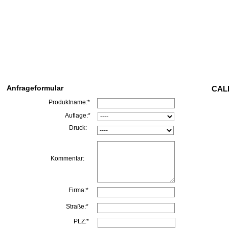
Anfrageformular
CALL
Produktname:*
Auflage:*
Druck:
Kommentar:
Firma:*
Straße:*
PLZ:*