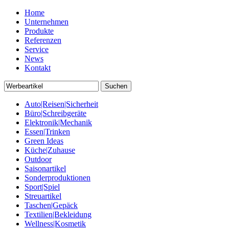
Home
Unternehmen
Produkte
Referenzen
Service
News
Kontakt
Auto|Reisen|Sicherheit
Büro|Schreibgeräte
Elektronik|Mechanik
Essen|Trinken
Green Ideas
Küche|Zuhause
Outdoor
Saisonartikel
Sonderproduktionen
Sport|Spiel
Streuartikel
Taschen|Gepäck
Textilien|Bekleidung
Wellness|Kosmetik