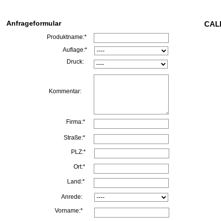
Anfrageformular
CALL
Produktname:*
Auflage:*
Druck:
Kommentar:
Firma:*
Straße:*
PLZ:*
Ort:*
Land:*
Anrede:
Vorname:*