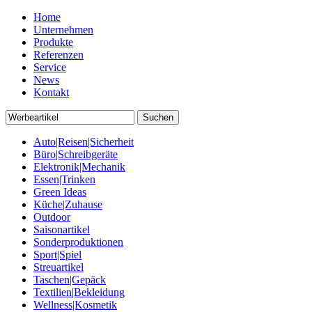
Home
Unternehmen
Produkte
Referenzen
Service
News
Kontakt
Auto|Reisen|Sicherheit
Büro|Schreibgeräte
Elektronik|Mechanik
Essen|Trinken
Green Ideas
Küche|Zuhause
Outdoor
Saisonartikel
Sonderproduktionen
Sport|Spiel
Streuartikel
Taschen|Gepäck
Textilien|Bekleidung
Wellness|Kosmetik