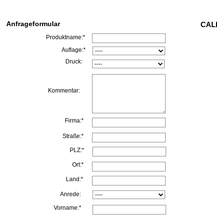
Anfrageformular
CALL
Produktname:*
Auflage:*
Druck:
Kommentar:
Firma:*
Straße:*
PLZ:*
Ort:*
Land:*
Anrede:
Vorname:*