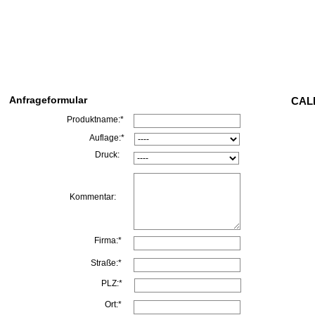
Anfrageformular
CALL
Produktname:*
Auflage:*
Druck:
Kommentar:
Firma:*
Straße:*
PLZ:*
Ort:*