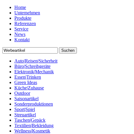
Home
Unternehmen
Produkte
Referenzen
Service
News
Kontakt
Auto|Reisen|Sicherheit
Büro|Schreibgeräte
Elektronik|Mechanik
Essen|Trinken
Green Ideas
Küche|Zuhause
Outdoor
Saisonartikel
Sonderproduktionen
Sport|Spiel
Streuartikel
Taschen|Gepäck
Textilien|Bekleidung
Wellness|Kosmetik