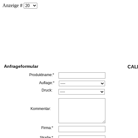
Anzeige #
Anfrageformular
CALL
Produktname:*
Auflage:*
Druck:
Kommentar:
Firma:*
Straße:*