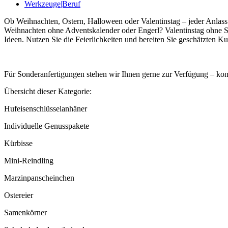
Werkzeuge|Beruf
Ob
Weihnachten
,
Ostern
, Halloween
oder
Valentinstag
–
jeder
Anlass
Weihnachten
ohne
Adventskalender
oder
Engerl?
Valentinstag
ohne
S
Ideen. Nutzen
Sie
die Feierlichkeiten und bereiten
Sie
geschätzten Kun
Für Sonderanfertigungen stehen wir Ihnen gerne zur Verfügung – kon
Übersicht dieser Kategorie:
Hufeisenschlüsselanhäner
Individuelle Genusspakete
Kürbisse
Mini-Reindling
Marzinpanscheinchen
Ostereier
Samenkörner