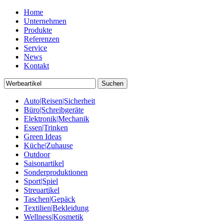
Home
Unternehmen
Produkte
Referenzen
Service
News
Kontakt
Auto|Reisen|Sicherheit
Büro|Schreibgeräte
Elektronik|Mechanik
Essen|Trinken
Green Ideas
Küche|Zuhause
Outdoor
Saisonartikel
Sonderproduktionen
Sport|Spiel
Streuartikel
Taschen|Gepäck
Textilien|Bekleidung
Wellness|Kosmetik