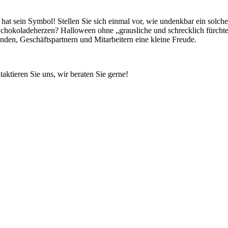
hat
sein
Symbol!
Stellen
Sie
sich
einmal
vor
,
wie
undenkbar
ein
solche
chokoladeherzen? Halloween
ohne
„grausliche und schrecklich fürc
den, Geschäftspartnern und Mitarbeitern eine kleine Freude.
taktieren
Sie
uns, wir beraten
Sie
gerne!