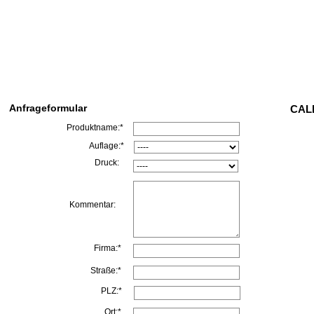
Anfrageformular
CALL
Produktname:*
Auflage:*
Druck:
Kommentar:
Firma:*
Straße:*
PLZ:*
Ort:*