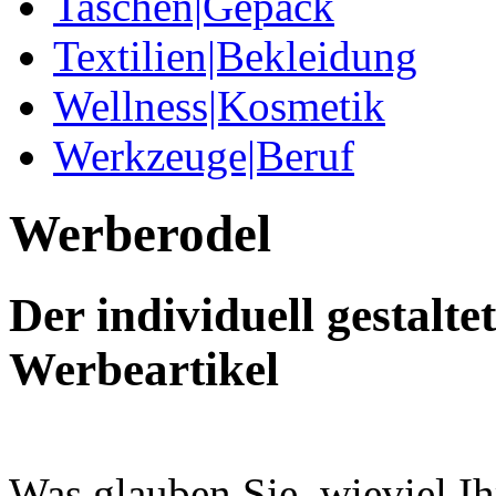
Taschen|Gepäck
Textilien|Bekleidung
Wellness|Kosmetik
Werkzeuge|Beruf
Werberodel
Der individuell gestalte
Werbeartikel
Was glauben Sie, wieviel I