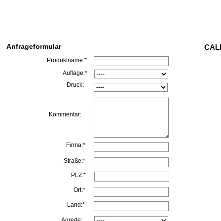
Anfrageformular
CALL
Produktname:*
Auflage:*
Druck:
Kommentar:
Firma:*
Straße:*
PLZ:*
Ort:*
Land:*
Anrede: