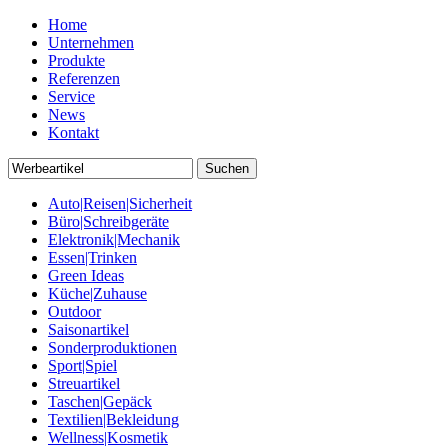
Home
Unternehmen
Produkte
Referenzen
Service
News
Kontakt
Auto|Reisen|Sicherheit
Büro|Schreibgeräte
Elektronik|Mechanik
Essen|Trinken
Green Ideas
Küche|Zuhause
Outdoor
Saisonartikel
Sonderproduktionen
Sport|Spiel
Streuartikel
Taschen|Gepäck
Textilien|Bekleidung
Wellness|Kosmetik