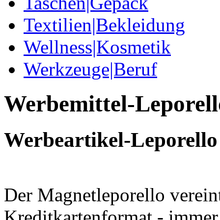
Taschen|Gepäck
Textilien|Bekleidung
Wellness|Kosmetik
Werkzeuge|Beruf
Werbemittel-Leporell
Werbeartikel-Leporell
Der Magnetleporello vereint
Kreditkartenformat - immer