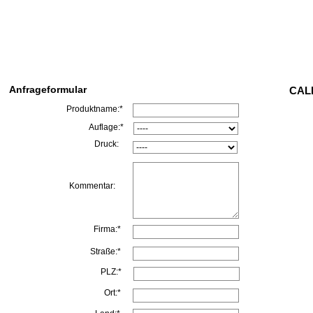
Anfrageformular
CALL
Produktname:*
Auflage:*
Druck:
Kommentar:
Firma:*
Straße:*
PLZ:*
Ort:*