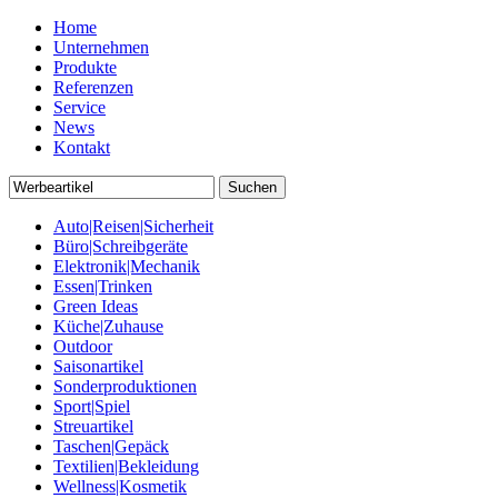
Home
Unternehmen
Produkte
Referenzen
Service
News
Kontakt
Auto|Reisen|Sicherheit
Büro|Schreibgeräte
Elektronik|Mechanik
Essen|Trinken
Green Ideas
Küche|Zuhause
Outdoor
Saisonartikel
Sonderproduktionen
Sport|Spiel
Streuartikel
Taschen|Gepäck
Textilien|Bekleidung
Wellness|Kosmetik