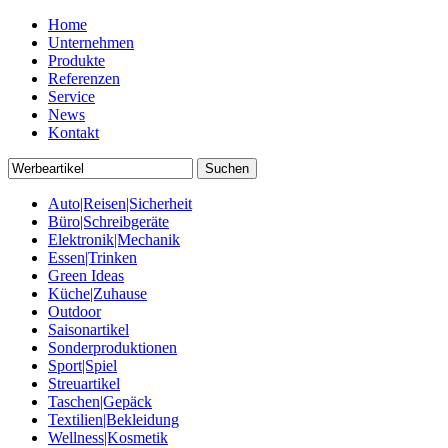
Home
Unternehmen
Produkte
Referenzen
Service
News
Kontakt
Auto|Reisen|Sicherheit
Büro|Schreibgeräte
Elektronik|Mechanik
Essen|Trinken
Green Ideas
Küche|Zuhause
Outdoor
Saisonartikel
Sonderproduktionen
Sport|Spiel
Streuartikel
Taschen|Gepäck
Textilien|Bekleidung
Wellness|Kosmetik