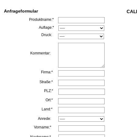
Anfrageformular
CALL
Produktname:*
Auflage:*
Druck:
Kommentar:
Firma:*
Straße:*
PLZ:*
Ort:*
Land:*
Anrede:
Vorname:*
Nachname:*